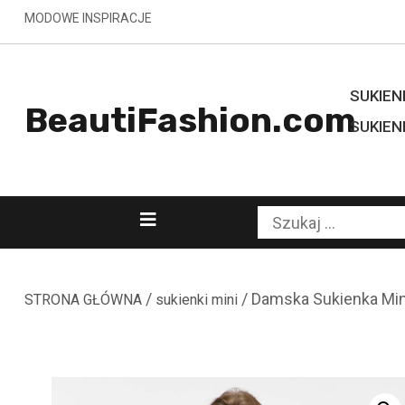
Skip
MODOWE INSPIRACJE
to
content
SUKIENK
BeautiFashion.com
SUKIEN
Kategorie
Szukaj:
/
/ Damska Sukienka Min
STRONA GŁÓWNA
sukienki mini