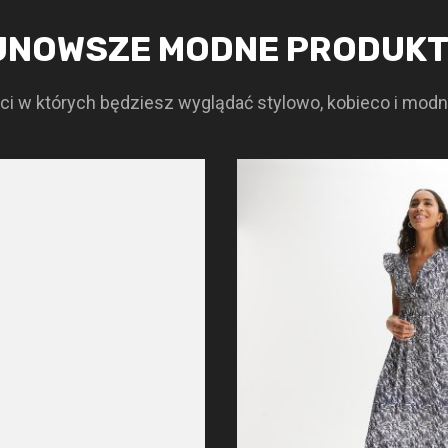
JNOWSZE MODNE PRODUK
i w których będziesz wyglądać stylowo, kobieco i modn