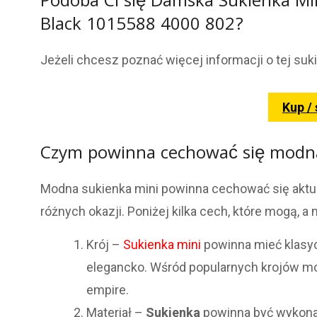
Podoba Ci się Damska Sukienka Mi
Black 1015588 4000 802?
Jeżeli chcesz poznać więcej informacji o tej suk
Kup /
Czym powinna cechować się modna
Modna sukienka mini powinna cechować się aktual
różnych okazji. Poniżej kilka cech, które mogą,
Krój –
Sukienka mini
powinna mieć klasycz
elegancko. Wśród popularnych krojów moż
empire.
Materiał –
Sukienka
powinna być wykon