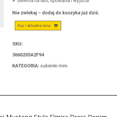
✔ świetna na lato, spotkania i wyjścia
Nie zwlekaj – dodaj do koszyka już dziś.
Kup / aktualna cena
SKU:
3660205A2F94
KATEGORIA:
sukienki mini