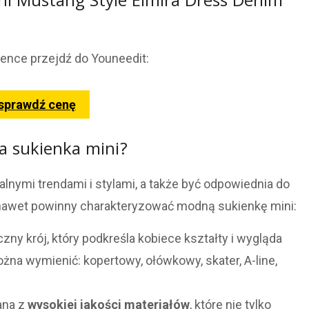
ni Mustang Style Elmira Dress Denim
ience przejdź do Youneedit:
 sprawdź cenę
 sukienka mini?
nymi trendami i stylami, a także być odpowiednia do
 a nawet powinny charakteryzować modną sukienkę mini:
ny krój, który podkreśla kobiece kształty i wygląda
na wymienić: kopertowy, ołówkowy, skater, A-line,
ana z
wysokiej jakości materiałów
, które nie tylko