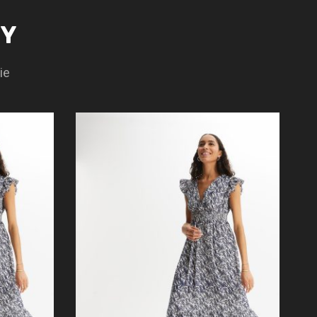
TY
ie