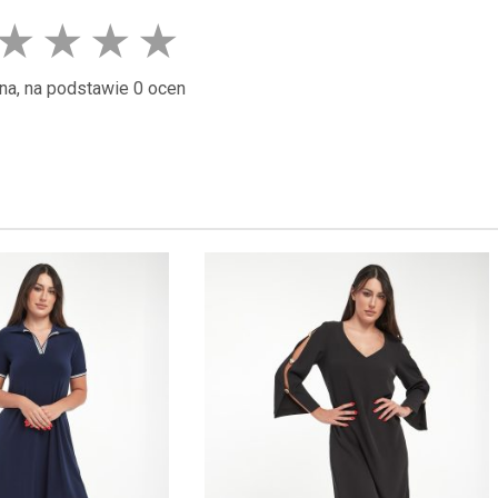
★
★
★
★
na, na podstawie 0 ocen