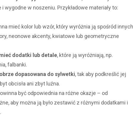
łe i wygodne w noszeniu. Przykładowe materiały to:
na mieć kolor lub wzór, który wyróżnia ją spośród innyc
lory, neonowe akcenty, kwiatowe lub geometryczne
ieć dodatki lub detale
, które ją wyróżniają, np.
a, falbanki.
obrze dopasowana do sylwetki
, tak aby podkreślić jej
byt obcisła ani zbyt luźna.
owinna być odpowiednia na różne okazje – od
ne, aby można ją było zestawić z różnymi dodatkami i
.