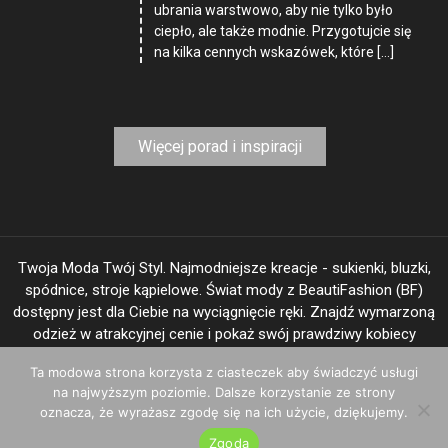
ubrania warstwowo, aby nie tylko było
ciepło, ale także modnie. Przygotujcie się
na kilka cennych wskazówek, które […]
Więcej porad i inspiracji
Twoja Moda Twój Styl. Najmodniejsze kreacje - sukienki, bluzki,
spódnice, stroje kąpielowe. Świat mody z BeautiFashion (BF)
dostępny jest dla Ciebie na wyciągnięcie ręki. Znajdź wymarzoną
odzież w atrakcyjnej cenie i pokaż swój prawdziwy kobiecy
"image".
Ta modowa strona korzysta z ciasteczek aby świadczyć usługi
na najwyższym poziomie. Dalsze korzystanie ze strony
oznacza, że wyrażasz zgodę się na ich użycie, dziękujemy.
BeautiFashion.com © 2025
|
Theme: Shopay by
Mystery Themes
.
Zgoda