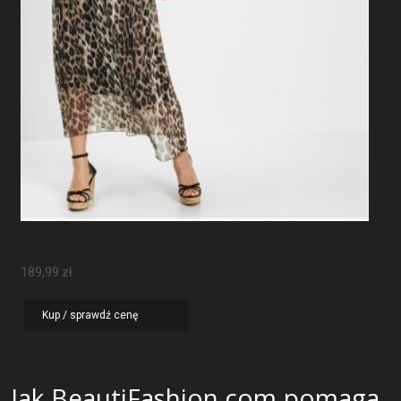
Sukienka Maxi W Panterkę
189,99
zł
Kup / sprawdź cenę