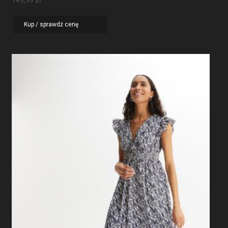
149,99
zł
Kup / sprawdź cenę