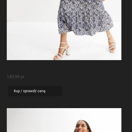
Sukienka Maxi Z Rękawami Motylkowymi
149,99
zł
Kup / sprawdź cenę