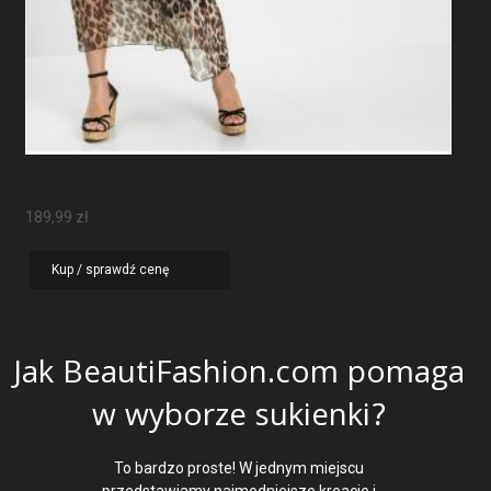
Sukienka Maxi W Panterkę
189,99
zł
Kup / sprawdź cenę
Jak BeautiFashion.com pomaga
w wyborze sukienki?
To bardzo proste! W jednym miejscu