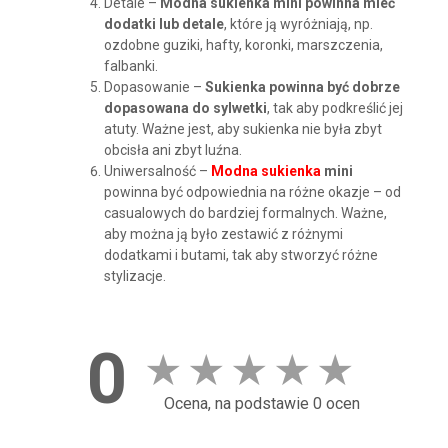
Detale –
Modna sukienka mini powinna mieć
dodatki lub detale
, które ją wyróżniają, np.
ozdobne guziki, hafty, koronki, marszczenia,
falbanki.
Dopasowanie –
Sukienka powinna być dobrze
dopasowana do sylwetki
, tak aby podkreślić jej
atuty. Ważne jest, aby sukienka nie była zbyt
obcisła ani zbyt luźna.
Uniwersalność –
Modna sukienka
mini
powinna być odpowiednia na różne okazje – od
casualowych do bardziej formalnych. Ważne,
aby można ją było zestawić z różnymi
dodatkami i butami, tak aby stworzyć różne
stylizacje.
0
★
★
★
★
★
Ocena, na podstawie 0 ocen