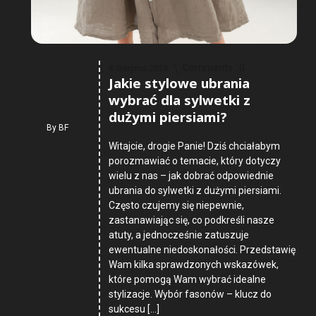
Comments :
0
8 Sierpnia 2026
Jakie stylowe ubrania
wybrać dla sylwetki z
dużymi piersiami?
By
BF
Witajcie, drogie Panie! Dziś chciałabym
porozmawiać o temacie, który dotyczy
wielu z nas – jak dobrać odpowiednie
ubrania do sylwetki z dużymi piersiami.
Często czujemy się niepewnie,
zastanawiając się, co podkreśli nasze
atuty, a jednocześnie zatuszuje
ewentualne niedoskonałości. Przedstawię
Wam kilka sprawdzonych wskazówek,
które pomogą Wam wybrać idealne
stylizacje. Wybór fasonów – klucz do
sukcesu […]