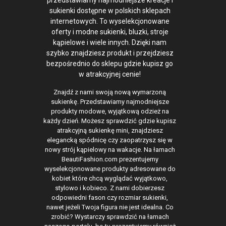
przedstawiamy najmodniejsze kreacje i
sukienki dostępne w polskich sklepach
internetowych. To wyselekcjonowane
oferty i modne sukienki, bluzki, stroje
kąpielowe i wiele innych. Dzięki nam
szybko znajdziesz produkt i przejdziesz
bezpośrednio do sklepu gdzie kupisz go
w atrakcyjnej cenie!
Znajdź z nami swoją nową wymarzoną
sukienkę. Przedstawiamy najmodniejsze
produkty modowe, wyjątkową odzież na
każdy dzień. Możesz sprawdzić gdzie kupisz
atrakcyjną sukienkę mini, znajdziesz
elegancką spódnicę czy zaopatrzysz się w
nowy strój kąpielowy na wakacje. Na łamach
BeautiFashion.com prezentujemy
wyselekcjonowane produkty adresowane do
kobiet które chcą wyglądać wyjątkowo,
stylowo i kobieco. Z nami dobierzesz
odpowiedni fason czy rozmiar sukienki,
nawet jeżeli Twoja figura nie jest idealna. Co
zrobić? Wystarczy sprawdzić na łamach