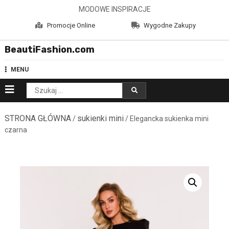
Skip
MODOWE INSPIRACJE
to
Promocje Online
Wygodne Zakupy
content
BeautiFashion.com
MENU
Szukaj:
STRONA GŁÓWNA
sukienki mini
/
/ Elegancka sukienka mini
czarna