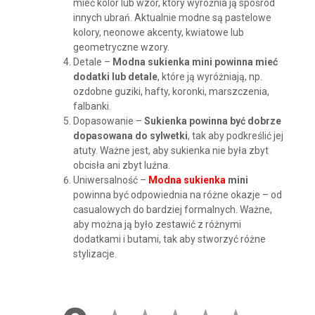
mieć kolor lub wzór, który wyróżnia ją spośród
innych ubrań. Aktualnie modne są pastelowe
kolory, neonowe akcenty, kwiatowe lub
geometryczne wzory.
Detale –
Modna sukienka mini powinna mieć
dodatki lub detale
, które ją wyróżniają, np.
ozdobne guziki, hafty, koronki, marszczenia,
falbanki.
Dopasowanie –
Sukienka powinna być dobrze
dopasowana do sylwetki
, tak aby podkreślić jej
atuty. Ważne jest, aby sukienka nie była zbyt
obcisła ani zbyt luźna.
Uniwersalność –
Modna sukienka
mini
powinna być odpowiednia na różne okazje – od
casualowych do bardziej formalnych. Ważne,
aby można ją było zestawić z różnymi
dodatkami i butami, tak aby stworzyć różne
stylizacje.