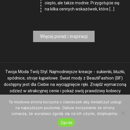
ciepło, ale także modnie. Przygotujcie się
na kilka cennych wskazówek, które […]
Więcej porad i inspiracji
Twoja Moda Twój Styl. Najmodniejsze kreacje - sukienki, bluzki,
spódnice, stroje kąpielowe. Świat mody z BeautiFashion (BF)
dostępny jest dla Ciebie na wyciągnięcie ręki. Znajdź wymarzoną
odzież w atrakcyjnej cenie i pokaż swój prawdziwy kobiecy
"image".
Ta modowa strona korzysta z ciasteczek aby świadczyć usługi
na najwyższym poziomie. Dalsze korzystanie ze strony
oznacza, że wyrażasz zgodę się na ich użycie, dziękujemy.
BeautiFashion.com © 2025
|
Theme: Shopay by
Mystery Themes
.
Zgoda