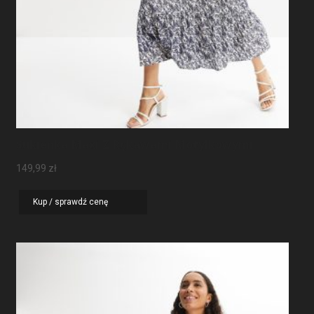
Sukienka Maxi Z Rękawami Motylkowymi
149,99
zł
Kup / sprawdź cenę