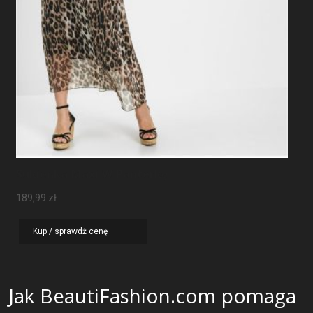
Sukienka Maxi W Panterkę
189,99
zł
Kup / sprawdź cenę
Jak BeautiFashion.com pomaga