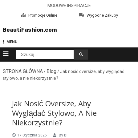
Skip
MODOWE INSPIRACJE
to
Promocje Online
Wygodne Zakupy
content
BeautiFashion.com
MENU
Szukaj:
STRONA GŁÓWNA
Blog
/
/ Jak nosić oversize, aby wyglądać
stylowo, a nie niekorzystnie?
Jak Nosić Oversize, Aby
Wyglądać Stylowo, A Nie
Niekorzystnie?
17 Stycznia 2025
By
BF