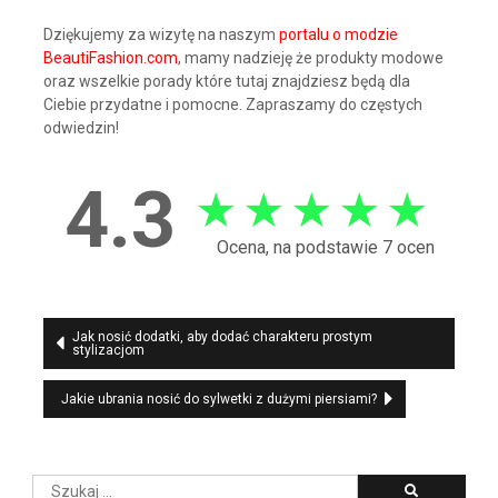
Dziękujemy za wizytę na naszym
portalu o modzie
BeautiFashion.com
, mamy nadzieję że produkty modowe
oraz wszelkie porady które tutaj znajdziesz będą dla
Ciebie przydatne i pomocne. Zapraszamy do częstych
odwiedzin!
4.3
★
★
★
★
★
Ocena, na podstawie 7 ocen
Nawigacja
Jak nosić dodatki, aby dodać charakteru prostym
stylizacjom
wpisu
Jakie ubrania nosić do sylwetki z dużymi piersiami?
Szukaj: