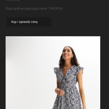
Poprzednia najniższa cena:
149,99
zł
.
Kup / sprawdź cenę