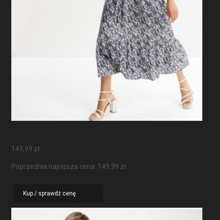
Sukienka Maxi Z Rękawami Motylkowymi
149,99
zł
Poprzednia najniższa cena:
149,99
zł
.
Kup / sprawdź cenę