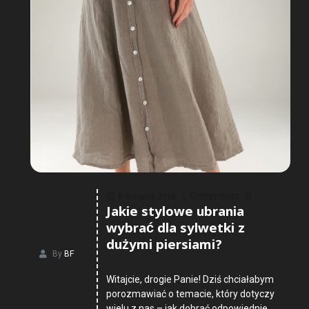
Comments :
0
8 Sierpnia 2026
Jakie stylowe ubrania
wybrać dla sylwetki z
dużymi piersiami?
By
BF
Witajcie, drogie Panie! Dziś chciałabym
porozmawiać o temacie, który dotyczy
wielu z nas – jak dobrać odpowiednie