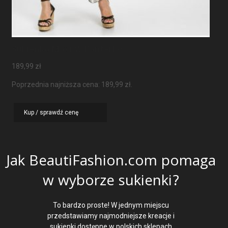
Sukienka Maxi W Panterkę
189,99
zł
Poprzednia najniższa cena:
189,99
zł
.
Kup / sprawdź cenę
Jak BeautiFashion.com pomaga
w wyborze sukienki?
To bardzo proste! W jednym miejscu
przedstawiamy najmodniejsze kreacje i
sukienki dostępne w polskich sklepach