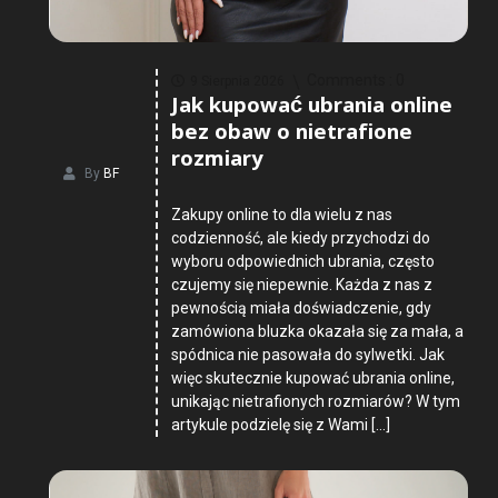
Comments :
0
9 Sierpnia 2026
Jak kupować ubrania online
bez obaw o nietrafione
rozmiary
By
BF
Zakupy online to dla wielu z nas
codzienność, ale kiedy przychodzi do
wyboru odpowiednich ubrania, często
czujemy się niepewnie. Każda z nas z
pewnością miała doświadczenie, gdy
zamówiona bluzka okazała się za mała, a
spódnica nie pasowała do sylwetki. Jak
więc skutecznie kupować ubrania online,
unikając nietrafionych rozmiarów? W tym
artykule podzielę się z Wami […]