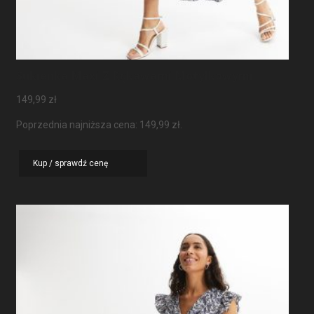
Sukienka Maxi Z Rękawami Motylkowymi
149,99
zł
Poprzednia najniższa cena:
149,99
zł
.
Kup / sprawdź cenę