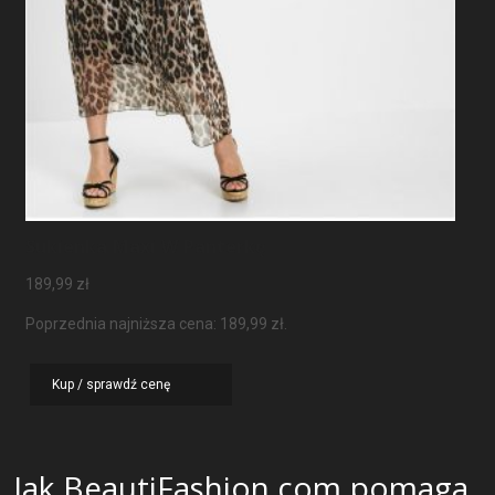
Sukienka Maxi W Panterkę
189,99
zł
Poprzednia najniższa cena:
189,99
zł
.
Kup / sprawdź cenę
Jak BeautiFashion.com pomaga