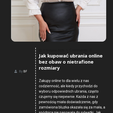
Comments :
0
9 Sierpnia 2026
Jak kupować ubrania online
bez obaw o nietrafione
rozmiary
By
BF
Zakupy online to dla wielu z nas
codzienność, ale kiedy przychodzi do
wyboru odpowiednich ubrania, często
czujemy się niepewnie. Każda z nas z
pewnością miała doświadczenie, gdy
zamówiona bluzka okazała się za mała, a
spódnica nie pasowała do sylwetki. Jak