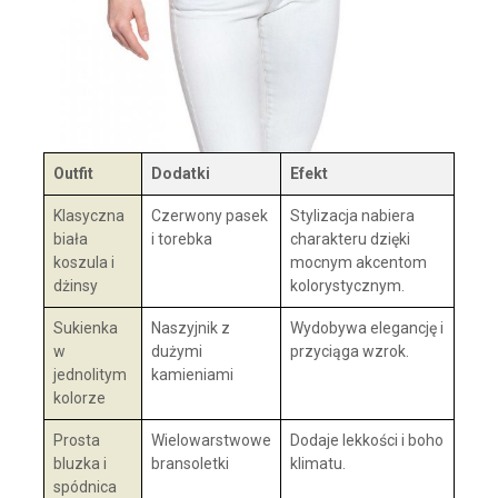
Outfit
Dodatki
Efekt
Klasyczna
Czerwony pasek
Stylizacja nabiera
biała
i torebka
charakteru dzięki
koszula i
mocnym akcentom
dżinsy
kolorystycznym.
Sukienka
Naszyjnik z
Wydobywa elegancję i
w
dużymi
przyciąga wzrok.
jednolitym
kamieniami
kolorze
Prosta
Wielowarstwowe
Dodaje lekkości i boho
bluzka i
bransoletki
klimatu.
spódnica