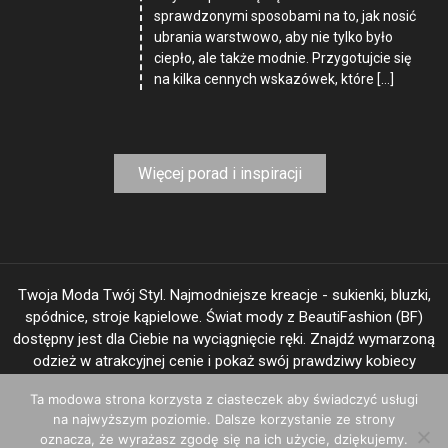
sprawdzonymi sposobami na to, jak nosić
ubrania warstwowo, aby nie tylko było
ciepło, ale także modnie. Przygotujcie się
na kilka cennych wskazówek, które […]
Więcej porad i inspiracji
Twoja Moda Twój Styl. Najmodniejsze kreacje - sukienki, bluzki,
spódnice, stroje kąpielowe. Świat mody z BeautiFashion (BF)
dostępny jest dla Ciebie na wyciągnięcie ręki. Znajdź wymarzoną
odzież w atrakcyjnej cenie i pokaż swój prawdziwy kobiecy
"image".
Ta modowa strona korzysta z ciasteczek aby świadczyć usługi
na najwyższym poziomie. Dalsze korzystanie ze strony
oznacza, że wyrażasz zgodę się na ich użycie, dziękujemy.