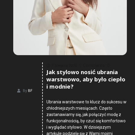
Comments :
0
7 Sierpnia 2026
Jak stylowo nosić ubrania
warstwowo, aby było ciepło
i modnie?
By
BF
Ubrania warstwowe to klucz do sukcesu w
chłodniejszych miesiącach. Często
zastanawiamy się, jak połączyć modę z
funkcjonalnością, by czuć się komfortowo
i wyglądać stylowo. W dzisiejszym
artykule podzielę się z Wami moimi