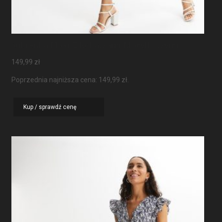
Sukienka Maxi Z Rękawami Motylkowymi
149,99
zł
Poprzednia najniższa cena:
149,99
zł
.
Kup / sprawdź cenę