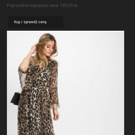
Poprzednia najniższa cena:
149,99
zł
.
Kup / sprawdź cenę