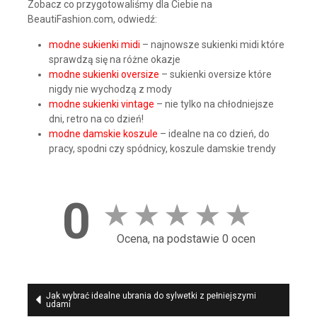
Zobacz co przygotowaliśmy dla Ciebie na
BeautiFashion.com, odwiedź:
modne sukienki midi
– najnowsze sukienki midi które
sprawdzą się na różne okazje
modne sukienki oversize
– sukienki oversize które
nigdy nie wychodzą z mody
modne sukienki vintage
– nie tylko na chłodniejsze
dni, retro na co dzień!
modne damskie koszule
– idealne na co dzień, do
pracy, spodni czy spódnicy, koszule damskie trendy
0
★
★
★
★
★
Ocena, na podstawie 0 ocen
Nawigacja
Jak wybrać idealne ubrania do sylwetki z pełniejszymi
udami