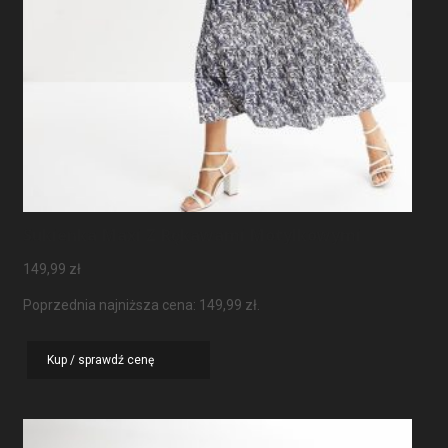
Sukienka Maxi Z Rękawami Motylkowymi
149,99
zł
Poprzednia najniższa cena:
149,99
zł
.
Kup / sprawdź cenę