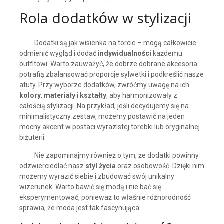
Rola dodatków w stylizacji
Dodatki są jak wisienka na torcie – mogą całkowicie
odmienić wygląd i dodać
indywidualności
każdemu
outfitowi. Warto zauważyć, że dobrze dobrane akcesoria
potrafią zbalansować proporcje sylwetki i podkreślić nasze
atuty. Przy wyborze dodatków, zwróćmy uwagę na ich
kolory
,
materiały
i
kształty
, aby harmonizowały z
całością stylizacji. Na przykład, jeśli decydujemy się na
minimalistyczny zestaw, możemy postawić na jeden
mocny akcent w postaci wyrazistej torebki lub oryginalnej
biżuterii.
Nie zapominajmy również o tym, że dodatki powinny
odzwierciedlać nasz
styl życia
oraz osobowość. Dzięki nim
możemy wyrazić siebie i zbudować swój unikalny
wizerunek. Warto bawić się modą i nie bać się
eksperymentować, ponieważ to właśnie różnorodność
sprawia, że moda jest tak fascynująca.