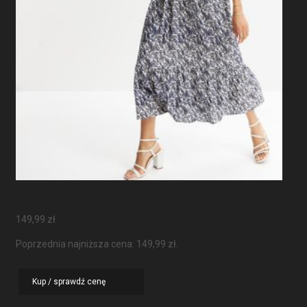
Sukienka Maxi Z Rękawami Motylkowymi
149,99
zł
Poprzednia najniższa cena:
149,99
zł
.
Kup / sprawdź cenę