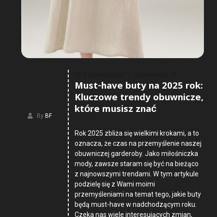
Comments :
0
4 Sierpnia 2026
Must-have buty na 2025 rok:
Kluczowe trendy obuwnicze,
które musisz znać
By
BF
Rok 2025 zbliża się wielkimi krokami, a to
oznacza, że czas na przemyślenie naszej
obuwniczej garderoby. Jako miłośniczka
mody, zawsze staram się być na bieżąco
z najnowszymi trendami. W tym artykule
podzielę się z Wami moimi
przemyśleniami na temat tego, jakie buty
będą must-have w nadchodzącym roku.
Czeka nas wiele interesujących zmian,