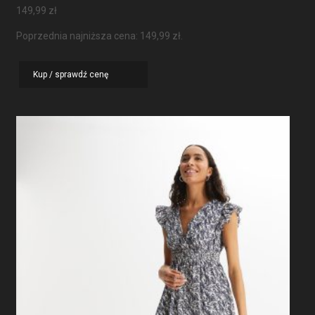
149,99
zł
Poprzednia najniższa cena:
149,99
zł
.
Kup / sprawdź cenę