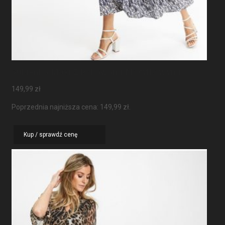
Sukienka Maxi Z Rękawami Motylkowymi
149,99
zł
Poprzednia najniższa cena:
149,99
zł
.
Kup / sprawdź cenę