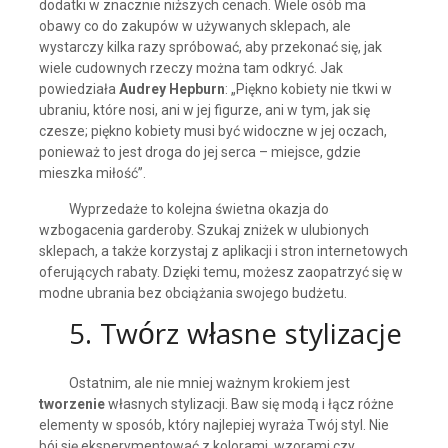
dodatki w znacznie niższych cenach. Wiele osób ma
obawy co do zakupów w używanych sklepach, ale
wystarczy kilka razy spróbować, aby przekonać się, jak
wiele cudownych rzeczy można tam odkryć. Jak
powiedziała
Audrey Hepburn
: „Piękno kobiety nie tkwi w
ubraniu, które nosi, ani w jej figurze, ani w tym, jak się
czesze; piękno kobiety musi być widoczne w jej oczach,
ponieważ to jest droga do jej serca – miejsce, gdzie
mieszka miłość”.
Wyprzedaże to kolejna świetna okazja do
wzbogacenia garderoby. Szukaj zniżek w ulubionych
sklepach, a także korzystaj z aplikacji i stron internetowych
oferujących rabaty. Dzięki temu, możesz zaopatrzyć się w
modne ubrania bez obciążania swojego budżetu.
5. Twórz własne stylizacje
Ostatnim, ale nie mniej ważnym krokiem jest
tworzenie
własnych stylizacji. Baw się modą i łącz różne
elementy w sposób, który najlepiej wyraża Twój styl. Nie
bój się eksperymentować z kolorami, wzorami czy