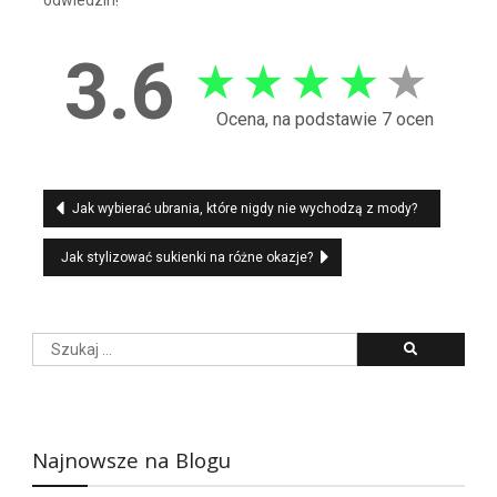
odwiedzin!
3.6
★
★
★
★
★
Ocena, na podstawie 7 ocen
Nawigacja
Jak wybierać ubrania, które nigdy nie wychodzą z mody?
wpisu
Jak stylizować sukienki na różne okazje?
Szukaj:
Najnowsze na Blogu