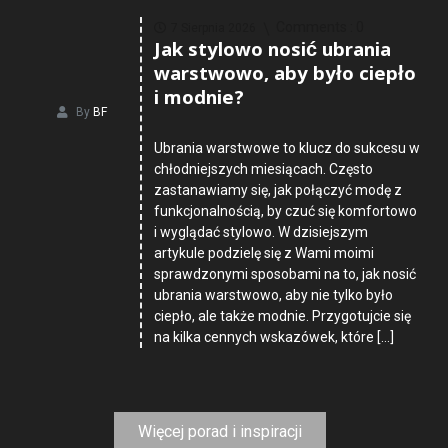
Comments :
0
7 Sierpnia 2026
Jak stylowo nosić ubrania
warstwowo, aby było ciepło
i modnie?
By
BF
Ubrania warstwowe to klucz do sukcesu w
chłodniejszych miesiącach. Często
zastanawiamy się, jak połączyć modę z
funkcjonalnością, by czuć się komfortowo
i wyglądać stylowo. W dzisiejszym
artykule podzielę się z Wami moimi
sprawdzonymi sposobami na to, jak nosić
ubrania warstwowo, aby nie tylko było
ciepło, ale także modnie. Przygotujcie się
na kilka cennych wskazówek, które […]
Więcej porad i inspiracji