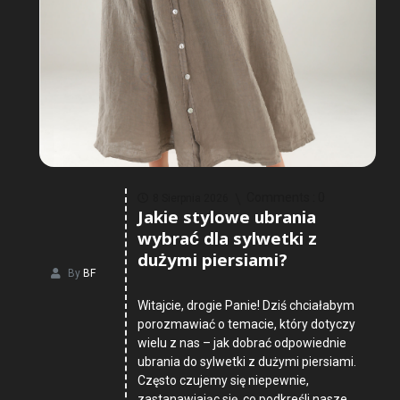
Comments :
0
8 Sierpnia 2026
Jakie stylowe ubrania
wybrać dla sylwetki z
dużymi piersiami?
By
BF
Witajcie, drogie Panie! Dziś chciałabym
porozmawiać o temacie, który dotyczy
wielu z nas – jak dobrać odpowiednie
ubrania do sylwetki z dużymi piersiami.
Często czujemy się niepewnie,
zastanawiając się, co podkreśli nasze