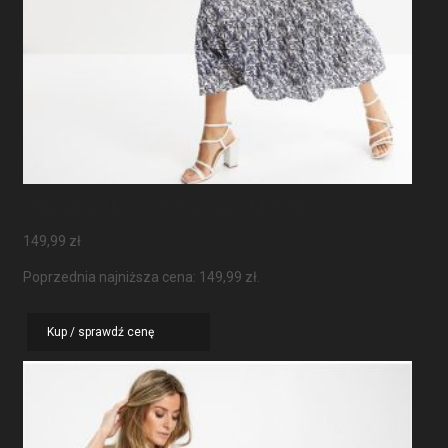
Sukienka Maxi Z Rękawami Motylkowymi
149,99
zł
Poprzednia najniższa cena:
149,99
zł
.
Kup / sprawdź cenę