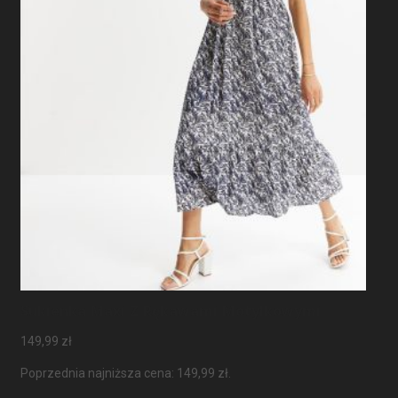
Sukienka Maxi Z Rękawami Motylkowymi
149,99
zł
Poprzednia najniższa cena:
149,99
zł
.