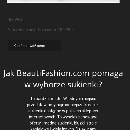
Sukienka Maxi W Panterkę
189,99
zł
Poprzednia najniższa cena:
189,99
zł
.
Kup / sprawdź cenę
Jak BeautiFashion.com pomaga
w wyborze sukienki?
To bardzo proste! W jednym miejscu
przedstawiamy najmodniejsze kreacje i
sukienki dostępne w polskich sklepach
internetowych. To wyselekcjonowane
oferty i modne sukienki, bluzki, stroje
kąpielowe i wiele innych. Dzięki nam