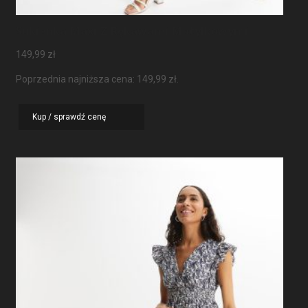
Sukienka Maxi Z Rękawami Motylkowymi
149,99
zł
Poprzednia najniższa cena:
149,99
zł
.
Kup / sprawdź cenę