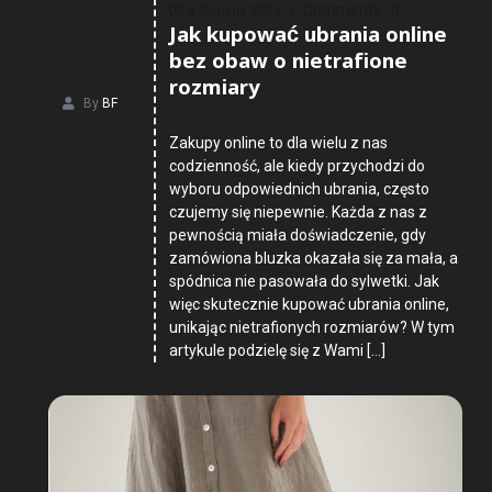
Comments :
0
9 Sierpnia 2026
Jak kupować ubrania online
bez obaw o nietrafione
rozmiary
By
BF
Zakupy online to dla wielu z nas
codzienność, ale kiedy przychodzi do
wyboru odpowiednich ubrania, często
czujemy się niepewnie. Każda z nas z
pewnością miała doświadczenie, gdy
zamówiona bluzka okazała się za mała, a
spódnica nie pasowała do sylwetki. Jak
więc skutecznie kupować ubrania online,
unikając nietrafionych rozmiarów? W tym
artykule podzielę się z Wami […]