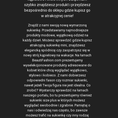
szybko znajdziesz produkt i przejdziesz
bezpośrednio do sklepu gdzie kupisz go
w atrakcyjnej cenie!
Znajdź z nami swoją nową wymarzoną
sukienkę. Przedstawiamy najmodniejsze
produkty modowe, wyjątkową odzież na
każdy dzień. Możesz sprawdzić gdzie kupisz
atrakcyjną sukienkę mini, znajdziesz
elegancką spódnicę czy zaopatrzysz się w
nowy strój kąpielowy na wakacje. Na łamach
BeautiFashion.com prezentujemy
wyselekcjonowane produkty adresowane do
kobiet które chcą wyglądać wyjątkowo,
stylowo i kobieco. Z nami dobierzesz
odpowiedni fason czy rozmiar sukienki,
nawet jeżeli Twoja figura nie jest idealna. Co
zrobić? Wystarczy sprawdzić na łamach
naszego portalu, bo tu prezentujemy również
sukienki size plus w których możesz
wyglądać swobodnie i zgrabnie. Pamiętaj o
nas i odwiedzaj nas często, bo zawsze
możesz trafić na sukienkę czy inny rodzaj