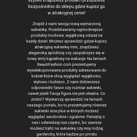
bezpośrednio do sklepu gdzie kupisz go
w atrakcyjnej cenie!
Znajdź z nami swoją nową wymarzoną
sukienkę. Przedstawiamy najmodniejsze
produkty modowe, wyjątkową odzież na
każdy dzień. Możesz sprawdzić gdzie kupisz
atrakcyjną sukienkę mini, znajdziesz
elegancką spódnicę czy zaopatrzysz się w
nowy strój kąpielowy na wakacje. Na łamach
BeautiFashion.com prezentujemy
wyselekcjonowane produkty adresowane do
kobiet które chcą wyglądać wyjątkowo,
stylowo i kobieco. Z nami dobierzesz
odpowiedni fason czy rozmiar sukienki,
nawet jeżeli Twoja figura nie jest idealna. Co
zrobić? Wystarczy sprawdzić na łamach
naszego portalu, bo tu prezentujemy również
sukienki size plus w których możesz
wyglądać swobodnie i zgrabnie. Pamiętaj o
nas i odwiedzaj nas często, bo zawsze
możesz trafić na sukienkę czy inny rodzaj
garderoby, która będzie po prostu