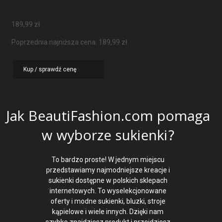
Sukienka Maxi W Panterkę
189,99
zł
Poprzednia najniższa cena:
189,99
zł
.
Kup / sprawdź cenę
Jak BeautiFashion.com pomaga
w wyborze sukienki?
To bardzo proste! W jednym miejscu
przedstawiamy najmodniejsze kreacje i
sukienki dostępne w polskich sklepach
internetowych. To wyselekcjonowane
oferty i modne sukienki, bluzki, stroje
kąpielowe i wiele innych. Dzięki nam
szybko znajdziesz produkt i przejdziesz