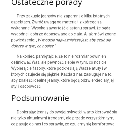
Ostateczne porady
Przy zakupie jeansów nie zapomnij o kilku istotnych
aspektach. Zwróć uwagę na materiał, z którego są
wykonane. Wysoka zawartość elastanu sprawi, że będą
wygodne i dobrze dopasowane do ciała. A jak mówi znane
powiedzenie:
„W modzie najważniejsze jest, aby czuć się
dobrze w tym, co nosisz.”
Na koniec, pamiętajcie, że to nie rozmiar powinien
definiować Was, ale pewność siebie w tym, co nosicie.
Wybierajcie fasony, które podkreślają Wasze atuty i w
których czujecie się pięknie. Każda z nas zasługuje na to,
aby znaleźć idealne jeansy, które będą odzwierciedlały jej
styl i osobowość.
Podsumowanie
Dobierając jeansy do swojej sylwetki, warto kierować się
nie tylko aktualnymi trendami, ale przede wszystkim tym,
co pasuje do nas i co sprawia, że czujemy się komfortowo.