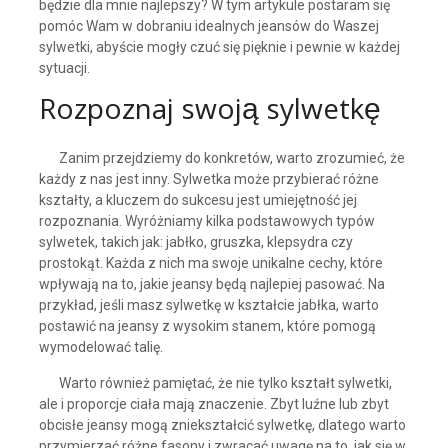
będzie dla mnie najlepszy? W tym artykule postaram się
pomóc Wam w dobraniu idealnych jeansów do Waszej
sylwetki, abyście mogły czuć się pięknie i pewnie w każdej
sytuacji.
Rozpoznaj swoją sylwetkę
Zanim przejdziemy do konkretów, warto zrozumieć, że
każdy z nas jest inny. Sylwetka może przybierać różne
kształty, a kluczem do sukcesu jest umiejętność jej
rozpoznania. Wyróżniamy kilka podstawowych typów
sylwetek, takich jak: jabłko, gruszka, klepsydra czy
prostokąt. Każda z nich ma swoje unikalne cechy, które
wpływają na to, jakie jeansy będą najlepiej pasować. Na
przykład, jeśli masz sylwetkę w kształcie jabłka, warto
postawić na jeansy z wysokim stanem, które pomogą
wymodelować talię.
Warto również pamiętać, że nie tylko kształt sylwetki,
ale i proporcje ciała mają znaczenie. Zbyt luźne lub zbyt
obcisłe jeansy mogą zniekształcić sylwetkę, dlatego warto
przymierzać różne fasony i zwracać uwagę na to, jak się w