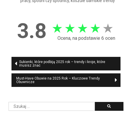
pracy, spodni czy spódnicy, koszule damskie trendy
3.8
★
★
★
★
★
Ocena, na podstawie 6 ocen
Nawigacja
Sukienki, które podbiją 2025 rok – trendy i kroje, które
musisz znać
wpisu
Must-Have Obuwie na 2025 Rok – Kluczowe Trendy
Obuwnicze
Szukaj: