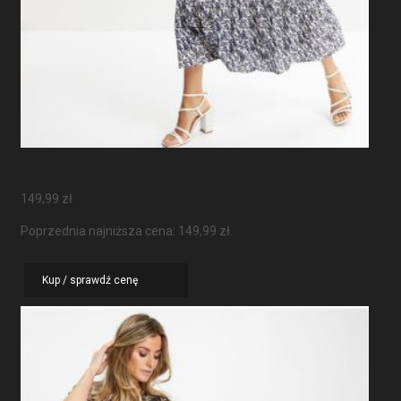
Sukienka Maxi Z Rękawami Motylkowymi
149,99
zł
Poprzednia najniższa cena:
149,99
zł
.
Kup / sprawdź cenę