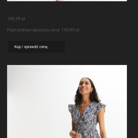
Sukienka Maxi Z Rękawami Motylkowymi
149,99
zł
Poprzednia najniższa cena:
149,99
zł
.
Kup / sprawdź cenę