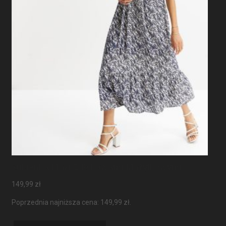
Sukienka Maxi Z Rękawami Motylkowymi
149,99
zł
Poprzednia najniższa cena:
149,99
zł
.