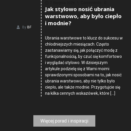
Comments :
0
7 Sierpnia 2026
Jak stylowo nosić ubrania
warstwowo, aby było ciepło
i modnie?
By
BF
Ubrania warstwowe to klucz do sukcesu w
chłodniejszych miesiącach. Często
zastanawiamy się, jak połączyć modę z
funkcjonalnością, by czuć się komfortowo
i wyglądać stylowo. W dzisiejszym
artykule podzielę się z Wami moimi
sprawdzonymi sposobami na to, jak nosić
ubrania warstwowo, aby nie tylko było
ciepło, ale także modnie. Przygotujcie się
na kilka cennych wskazówek, które […]
Więcej porad i inspiracji