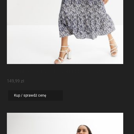
Sukienka Maxi Z Rękawami Motylkowymi
149,99
zł
Kup / sprawdź cenę