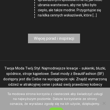
ubrania warstwowo, aby nie tylko było
ciepło, ale także modnie. Przygotujcie się
na kilka cennych wskazówek, które […]
Więcej porad i inspiracji
Twoja Moda Twój Styl. Najmodniejsze kreacje - sukienki, bluzki,
spódnice, stroje kąpielowe. Świat mody z BeautiFashion (BF)
dostępny jest dla Ciebie na wyciągnięcie ręki. Znajdź wymarzoną
odzież w atrakcyjnej cenie i pokaż swój prawdziwy kobiecy
"image".
Ta modowa strona korzysta z ciasteczek aby świadczyć usługi
na najwyższym poziomie. Dalsze korzystanie ze strony
oznacza, że wyrażasz zgodę się na ich użycie, dziękujemy.
BeautiFashion.com © 2025
|
Theme: Shopay by
Mystery Themes
.