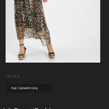
Sukienka Maxi W Panterkę
189,99
zł
Kup / sprawdź cenę