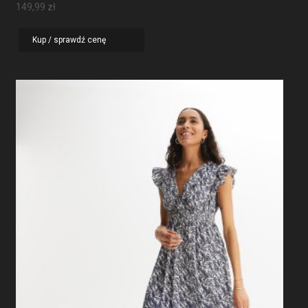
149,99
zł
Kup / sprawdź cenę