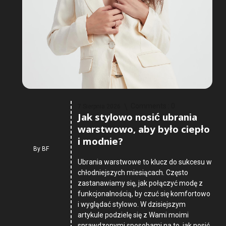
Comments :
0
7 Sierpnia 2026
Jak stylowo nosić ubrania
warstwowo, aby było ciepło
i modnie?
By
BF
Ubrania warstwowe to klucz do sukcesu w
chłodniejszych miesiącach. Często
zastanawiamy się, jak połączyć modę z
funkcjonalnością, by czuć się komfortowo
i wyglądać stylowo. W dzisiejszym
artykule podzielę się z Wami moimi
sprawdzonymi sposobami na to, jak nosić