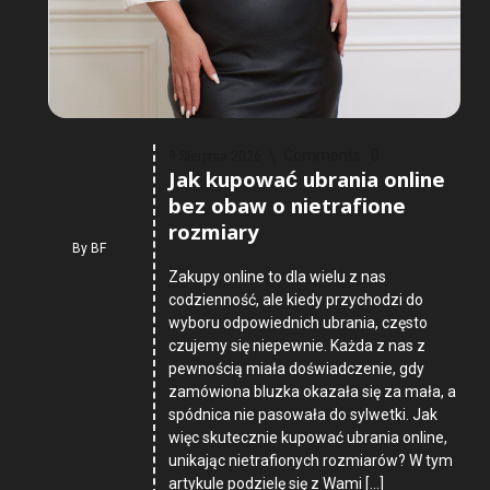
Comments :
0
9 Sierpnia 2026
Jak kupować ubrania online
bez obaw o nietrafione
rozmiary
By
BF
Zakupy online to dla wielu z nas
codzienność, ale kiedy przychodzi do
wyboru odpowiednich ubrania, często
czujemy się niepewnie. Każda z nas z
pewnością miała doświadczenie, gdy
zamówiona bluzka okazała się za mała, a
spódnica nie pasowała do sylwetki. Jak
więc skutecznie kupować ubrania online,
unikając nietrafionych rozmiarów? W tym
artykule podzielę się z Wami […]