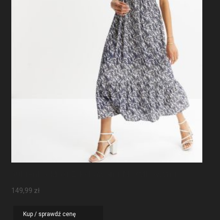
Sukienka Maxi Z Rękawami Motylkowymi
149,99
zł
Kup / sprawdź cenę