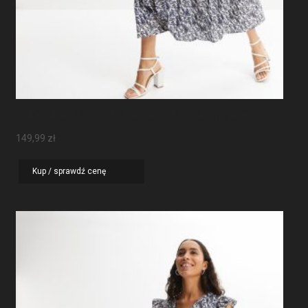
Sukienka Maxi Z Rękawami Motylkowymi
149,99
zł
Kup / sprawdź cenę