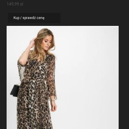
149,99
zł
Kup / sprawdź cenę