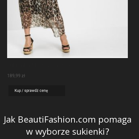
Sukienka Maxi W Panterkę
189,99
zł
Kup / sprawdź cenę
Jak BeautiFashion.com pomaga
w wyborze sukienki?