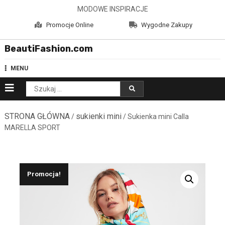
Skip
MODOWE INSPIRACJE
to
Promocje Online
Wygodne Zakupy
content
BeautiFashion.com
MENU
Szukaj:
STRONA GŁÓWNA
sukienki mini
/
/ Sukienka mini Calla
MARELLA SPORT
Promocja!