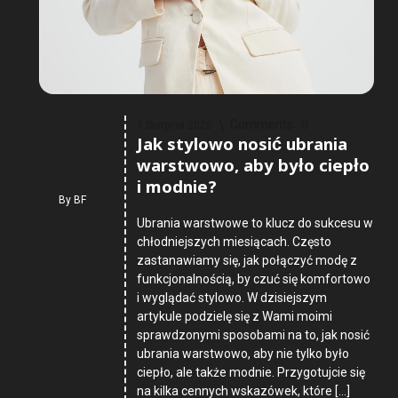
Comments :
0
7 Sierpnia 2026
Jak stylowo nosić ubrania
warstwowo, aby było ciepło
i modnie?
By
BF
Ubrania warstwowe to klucz do sukcesu w
chłodniejszych miesiącach. Często
zastanawiamy się, jak połączyć modę z
funkcjonalnością, by czuć się komfortowo
i wyglądać stylowo. W dzisiejszym
artykule podzielę się z Wami moimi
sprawdzonymi sposobami na to, jak nosić
ubrania warstwowo, aby nie tylko było
ciepło, ale także modnie. Przygotujcie się
na kilka cennych wskazówek, które […]