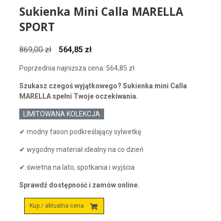
Sukienka Mini Calla MARELLA
SPORT
Pierwotna
Aktualna
869,00
zł
564,85
zł
cena
cena
Poprzednia najniższa cena:
564,85
zł
.
wynosiła:
wynosi:
869,00 zł.
564,85 zł.
Szukasz czegoś wyjątkowego? Sukienka mini Calla
MARELLA spełni Twoje oczekiwania.
LIMITOWANA KOLEKCJA
✔ modny fason podkreślający sylwetkę
✔ wygodny materiał idealny na co dzień
✔ świetna na lato, spotkania i wyjścia
Sprawdź dostępność i zamów online.
Kup / aktualna cena