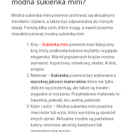
modna sukienka mini?
Modna sukienka mini powinna cechować się aktualnymi
trendami i stylami, a także być odpowiednia do różnych
okazji. Poniżej kilka cech, które mogą, a nawet powinny
charakteryzować modną sukienkę mini:
Krój –
Sukienka mini
powinna mieć klasyczny
krój, który podkreśla kobiece kształty i wygląda
elegancko. Wśród popularnych krojów można
wymienić: kopertowy, ołówkowy, skater, A-line,
empire.
Materiał –
Sukienka
powinna być wykonana z
wysokiej jakości materiałów
, które nie tylko
dobrze się prezentują, ale także są trwałe i
wygodne w noszeniu. Przykładowe materiały to:
bawełna, jedwab, len, wełna, poliester.
Kolor i wzór – Modna sukienka mini powinna
mieć kolor lub wzór, który wyróżnia ją spośród
innych ubrań. Aktualnie modne są pastelowe
kolory, neonowe akcenty, kwiatowe lub
geometryczne wzory.