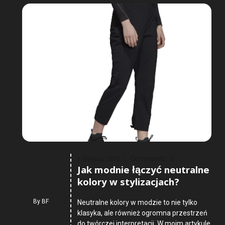
Comments :
0
5 Sierpnia 2026
Jak modnie łączyć neutralne
kolory w stylizacjach?
By
BF
Neutralne kolory w modzie to nie tylko
klasyka, ale również ogromna przestrzeń
do twórczej interpretacji. W moim artykule