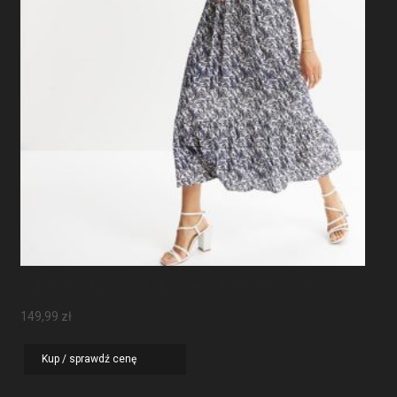
Sukienka Maxi Z Rękawami Motylkowymi
149,99
zł
Kup / sprawdź cenę