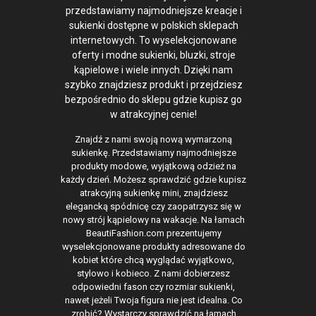
przedstawiamy najmodniejsze kreacje i
sukienki dostępne w polskich sklepach
internetowych. To wyselekcjonowane
oferty i modne sukienki, bluzki, stroje
kąpielowe i wiele innych. Dzięki nam
szybko znajdziesz produkt i przejdziesz
bezpośrednio do sklepu gdzie kupisz go
w atrakcyjnej cenie!
Znajdź z nami swoją nową wymarzoną
sukienkę. Przedstawiamy najmodniejsze
produkty modowe, wyjątkową odzież na
każdy dzień. Możesz sprawdzić gdzie kupisz
atrakcyjną sukienkę mini, znajdziesz
elegancką spódnicę czy zaopatrzysz się w
nowy strój kąpielowy na wakacje. Na łamach
BeautiFashion.com prezentujemy
wyselekcjonowane produkty adresowane do
kobiet które chcą wyglądać wyjątkowo,
stylowo i kobieco. Z nami dobierzesz
odpowiedni fason czy rozmiar sukienki,
nawet jeżeli Twoja figura nie jest idealna. Co
zrobić? Wystarczy sprawdzić na łamach