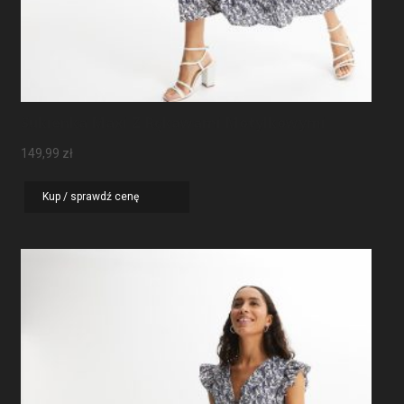
Sukienka Maxi Z Rękawami Motylkowymi
149,99
zł
Kup / sprawdź cenę