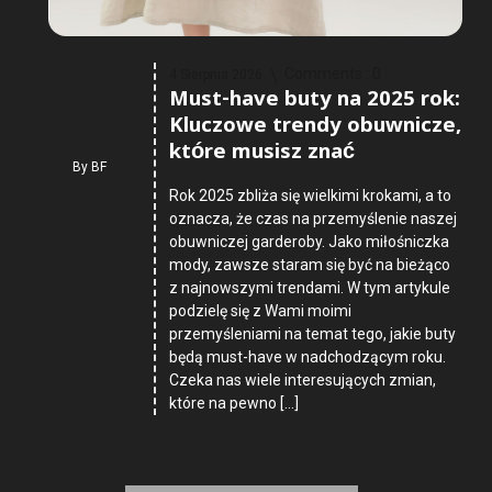
Comments :
0
4 Sierpnia 2026
Must-have buty na 2025 rok:
Kluczowe trendy obuwnicze,
które musisz znać
By
BF
Rok 2025 zbliża się wielkimi krokami, a to
oznacza, że czas na przemyślenie naszej
obuwniczej garderoby. Jako miłośniczka
mody, zawsze staram się być na bieżąco
z najnowszymi trendami. W tym artykule
podzielę się z Wami moimi
przemyśleniami na temat tego, jakie buty
będą must-have w nadchodzącym roku.
Czeka nas wiele interesujących zmian,
które na pewno […]