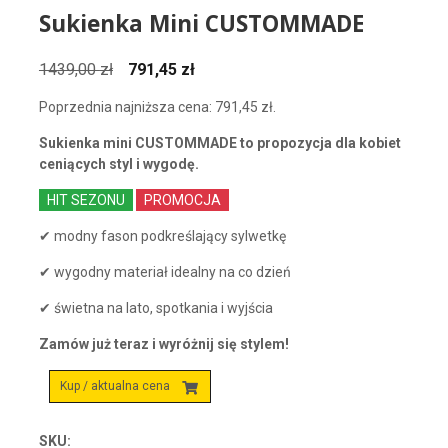
Sukienka Mini CUSTOMMADE
Pierwotna
Aktualna
1439,00
zł
791,45
zł
cena
cena
Poprzednia najniższa cena:
791,45
zł
.
wynosiła:
wynosi:
1439,00 zł.
791,45 zł.
Sukienka mini CUSTOMMADE to propozycja dla kobiet
ceniących styl i wygodę.
HIT SEZONU
PROMOCJA
✔ modny fason podkreślający sylwetkę
✔ wygodny materiał idealny na co dzień
✔ świetna na lato, spotkania i wyjścia
Zamów już teraz i wyróżnij się stylem!
Kup / aktualna cena
SKU: