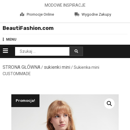
Skip
MODOWE INSPIRACJE
to
Promocje Online
Wygodne Zakupy
content
BeautiFashion.com
MENU
Szukaj:
STRONA GŁÓWNA
sukienki mini
/
/ Sukienka mini
CUSTOMMADE
Promocja!