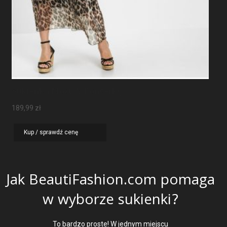
Sukienka Maxi W Panterkę
189,99
zł
Kup / sprawdź cenę
Jak BeautiFashion.com pomaga
w wyborze sukienki?
To bardzo proste! W jednym miejscu