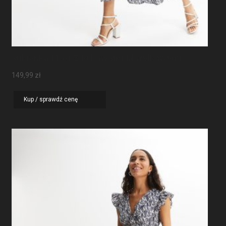
Sukienka Maxi Z Rękawami Motylkowymi
149,99
zł
Kup / sprawdź cenę