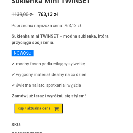
Sukienka Mini TWINSET
Pierwotna
Aktualna
1139,00
zł
763,13
zł
cena
cena
Poprzednia najniższa cena:
763,13
zł
.
wynosiła:
wynosi:
1139,00 zł.
763,13 zł.
Sukienka mini TWINSET – modna sukienka, która
przyciąga spojrzenia.
NOWOŚĆ
✔ modny fason podkreślający sylwetkę
✔ wygodny materiał idealny na co dzień
✔ świetna na lato, spotkania i wyjścia
Zamów już teraz i wyróżnij się stylem!
Kup / aktualna cena
SKU: