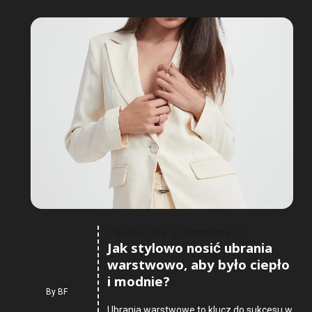
Comments :
0
7 Sierpnia 2026
Jak stylowo nosić ubrania
warstwowo, aby było ciepło
i modnie?
By
BF
Ubrania warstwowe to klucz do sukcesu w