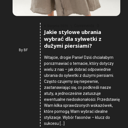
Comments :
0
8 Sierpnia 2026
Jakie stylowe ubrania
wybrać dla sylwetki z
dużymi piersiami?
By
BF
Witajcie, drogie Panie! Dziś chciałabym
porozmawiać o temacie, który dotyczy
wielu z nas – jak dobrać odpowiednie
ubrania do sylwetki z dużymi piersiami.
Często czujemy się niepewnie,
zastanawiając się, co podkreśli nasze
atuty, a jednocześnie zatuszuje
ewentualne niedoskonałości. Przedstawię
Wam kilka sprawdzonych wskazówek,
które pomogą Wam wybrać idealne
stylizacje. Wybór fasonów – klucz do
sukcesu […]