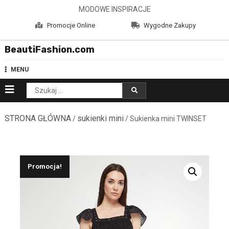
Skip
MODOWE INSPIRACJE
to
Promocje Online
Wygodne Zakupy
content
BeautiFashion.com
MENU
Szukaj:
STRONA GŁÓWNA
sukienki mini
/
/ Sukienka mini TWINSET
Promocja!