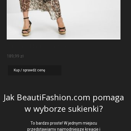
Sukienka Maxi W Panterkę
189,99
zł
Kup / sprawdź cenę
Jak BeautiFashion.com pomaga
w wyborze sukienki?
To bardzo proste! W jednym miejscu
przedstawiamy najmodniejsze kreacje i