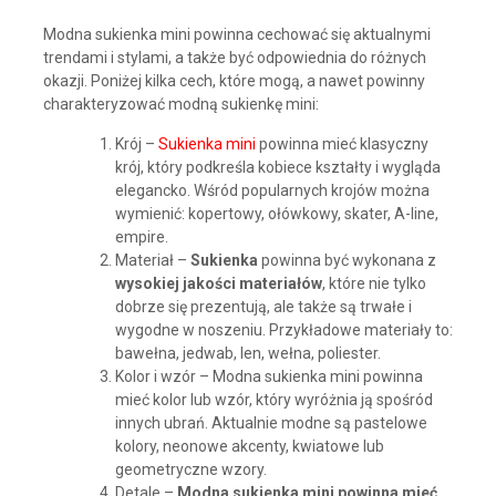
Modna sukienka mini powinna cechować się aktualnymi
trendami i stylami, a także być odpowiednia do różnych
okazji. Poniżej kilka cech, które mogą, a nawet powinny
charakteryzować modną sukienkę mini:
Krój –
Sukienka mini
powinna mieć klasyczny
krój, który podkreśla kobiece kształty i wygląda
elegancko. Wśród popularnych krojów można
wymienić: kopertowy, ołówkowy, skater, A-line,
empire.
Materiał –
Sukienka
powinna być wykonana z
wysokiej jakości materiałów
, które nie tylko
dobrze się prezentują, ale także są trwałe i
wygodne w noszeniu. Przykładowe materiały to:
bawełna, jedwab, len, wełna, poliester.
Kolor i wzór – Modna sukienka mini powinna
mieć kolor lub wzór, który wyróżnia ją spośród
innych ubrań. Aktualnie modne są pastelowe
kolory, neonowe akcenty, kwiatowe lub
geometryczne wzory.
Detale –
Modna sukienka mini powinna mieć