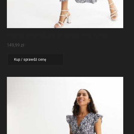
Sukienka Maxi Z Rękawami Motylkowymi
149,99
zł
Kup / sprawdź cenę