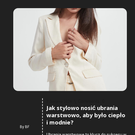
Comments :
0
7 Sierpnia 2026
Jak stylowo nosić ubrania
warstwowo, aby było ciepło
i modnie?
By
BF
Ubrania warstwowe to klucz do sukcesu w