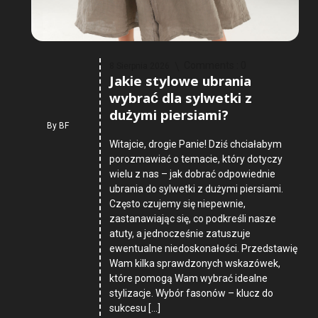
Comments :
0
8 Sierpnia 2026
Jakie stylowe ubrania
wybrać dla sylwetki z
dużymi piersiami?
By
BF
Witajcie, drogie Panie! Dziś chciałabym
porozmawiać o temacie, który dotyczy
wielu z nas – jak dobrać odpowiednie
ubrania do sylwetki z dużymi piersiami.
Często czujemy się niepewnie,
zastanawiając się, co podkreśli nasze
atuty, a jednocześnie zatuszuje
ewentualne niedoskonałości. Przedstawię
Wam kilka sprawdzonych wskazówek,
które pomogą Wam wybrać idealne
stylizacje. Wybór fasonów – klucz do
sukcesu […]