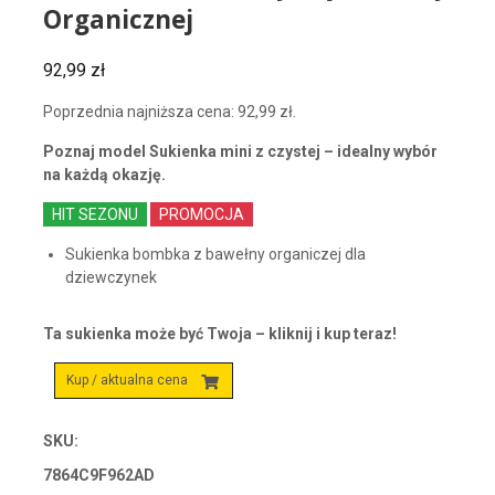
Organicznej
92,99
zł
Poprzednia najniższa cena:
92,99
zł
.
Poznaj model Sukienka mini z czystej – idealny wybór
na każdą okazję.
HIT SEZONU
PROMOCJA
Sukienka bombka z bawełny organiczej dla
dziewczynek
Ta sukienka może być Twoja – kliknij i kup teraz!
Kup / aktualna cena
SKU:
7864C9F962AD