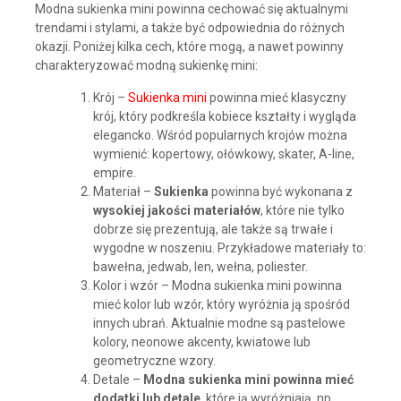
Modna sukienka mini powinna cechować się aktualnymi
trendami i stylami, a także być odpowiednia do różnych
okazji. Poniżej kilka cech, które mogą, a nawet powinny
charakteryzować modną sukienkę mini:
Krój –
Sukienka mini
powinna mieć klasyczny
krój, który podkreśla kobiece kształty i wygląda
elegancko. Wśród popularnych krojów można
wymienić: kopertowy, ołówkowy, skater, A-line,
empire.
Materiał –
Sukienka
powinna być wykonana z
wysokiej jakości materiałów
, które nie tylko
dobrze się prezentują, ale także są trwałe i
wygodne w noszeniu. Przykładowe materiały to:
bawełna, jedwab, len, wełna, poliester.
Kolor i wzór – Modna sukienka mini powinna
mieć kolor lub wzór, który wyróżnia ją spośród
innych ubrań. Aktualnie modne są pastelowe
kolory, neonowe akcenty, kwiatowe lub
geometryczne wzory.
Detale –
Modna sukienka mini powinna mieć
dodatki lub detale
, które ją wyróżniają, np.