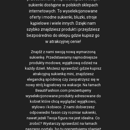
sukienki dostępne w polskich sklepach
internetowych. To wyselekcjonowane
oferty i modne sukienki, bluzki, stroje
kąpielowe i wiele innych. Dzięki nam
szybko znajdziesz produkt i przejdziesz
bezpośrednio do sklepu gdzie kupisz go
w atrakcyjnej cenie!
Znajdź z nami swoją nową wymarzoną
sukienkę. Przedstawiamy najmodniejsze
produkty modowe, wyjątkową odzież na
każdy dzień. Możesz sprawdzić gdzie kupisz
atrakcyjną sukienkę mini, znajdziesz
elegancką spódnicę czy zaopatrzysz się w
nowy strój kąpielowy na wakacje. Na łamach
BeautiFashion.com prezentujemy
wyselekcjonowane produkty adresowane do
kobiet które chcą wyglądać wyjątkowo,
stylowo i kobieco. Z nami dobierzesz
odpowiedni fason czy rozmiar sukienki,
nawet jeżeli Twoja figura nie jest idealna. Co
zrobić? Wystarczy sprawdzić na łamach
naszego portalu, bo tu prezentujemy również