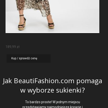
Sukienka Maxi W Panterkę
189,99
zł
Kup / sprawdź cenę
Jak BeautiFashion.com pomaga
w wyborze sukienki?
To bardzo proste! W jednym miejscu
przedstawiamy najmodniejsze kreacje i