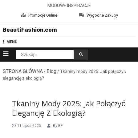
Skip
MODOWE INSPIRACJE
to
Promocje Online
Wygodne Zakupy
content
BeautiFashion.com
MENU
Szukaj:
STRONA GŁÓWNA
Blog
/
/ Tkaniny mody 2025: Jak połączyć
elegancję z ekologią?
Tkaniny Mody 2025: Jak Połączyć
Elegancję Z Ekologią?
11 Lipca 2025
By
BF