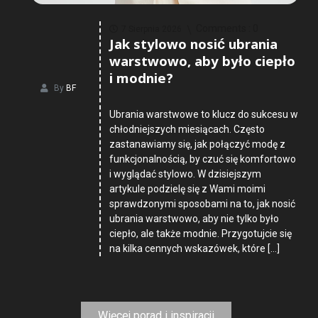
Comments :
0
7 Sierpnia 2026
Jak stylowo nosić ubrania
warstwowo, aby było ciepło
i modnie?
By
BF
Ubrania warstwowe to klucz do sukcesu w
chłodniejszych miesiącach. Często
zastanawiamy się, jak połączyć modę z
funkcjonalnością, by czuć się komfortowo
i wyglądać stylowo. W dzisiejszym
artykule podzielę się z Wami moimi
sprawdzonymi sposobami na to, jak nosić
ubrania warstwowo, aby nie tylko było
ciepło, ale także modnie. Przygotujcie się
na kilka cennych wskazówek, które […]
Więcej porad i inspiracji