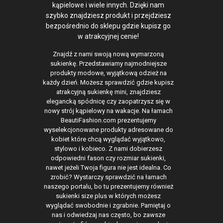
kąpielowe i wiele innych. Dzięki nam
szybko znajdziesz produkt i przejdziesz
bezpośrednio do sklepu gdzie kupisz go
w atrakcyjnej cenie!
Znajdź z nami swoją nową wymarzoną
sukienkę. Przedstawiamy najmodniejsze
produkty modowe, wyjątkową odzież na
każdy dzień. Możesz sprawdzić gdzie kupisz
atrakcyjną sukienkę mini, znajdziesz
elegancką spódnicę czy zaopatrzysz się w
nowy strój kąpielowy na wakacje. Na łamach
BeautiFashion.com prezentujemy
wyselekcjonowane produkty adresowane do
kobiet które chcą wyglądać wyjątkowo,
stylowo i kobieco. Z nami dobierzesz
odpowiedni fason czy rozmiar sukienki,
nawet jeżeli Twoja figura nie jest idealna. Co
zrobić? Wystarczy sprawdzić na łamach
naszego portalu, bo tu prezentujemy również
sukienki size plus w których możesz
wyglądać swobodnie i zgrabnie. Pamiętaj o
nas i odwiedzaj nas często, bo zawsze