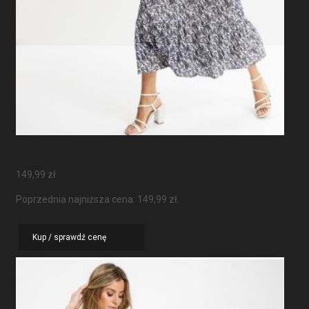
Sukienka Maxi Z Rękawami Motylkowymi
149,99
zł
Poprzednia najniższa cena:
149,99
zł
.
Kup / sprawdź cenę