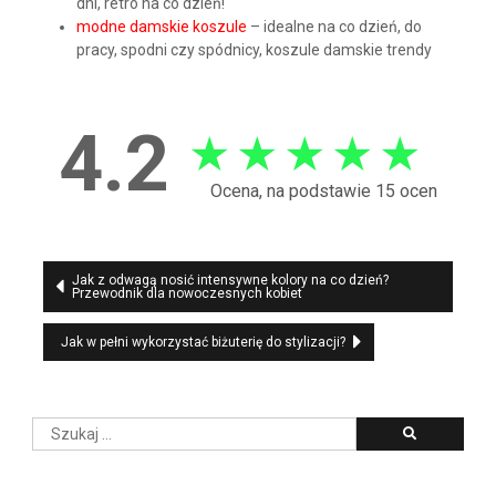
dni, retro na co dzień!
modne damskie koszule
– idealne na co dzień, do
pracy, spodni czy spódnicy, koszule damskie trendy
4.2
★
★
★
★
★
Ocena, na podstawie 15 ocen
Nawigacja
Jak z odwagą nosić intensywne kolory na co dzień?
Przewodnik dla nowoczesnych kobiet
wpisu
Jak w pełni wykorzystać biżuterię do stylizacji?
Szukaj: