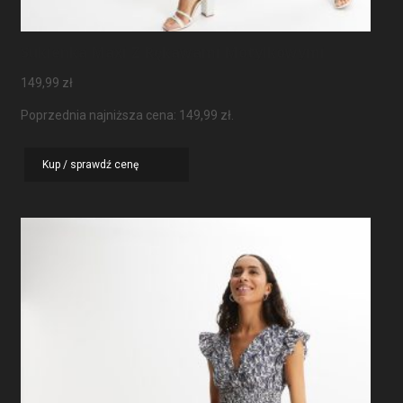
Sukienka Maxi Z Rękawami Motylkowymi
149,99
zł
Poprzednia najniższa cena:
149,99
zł
.
Kup / sprawdź cenę