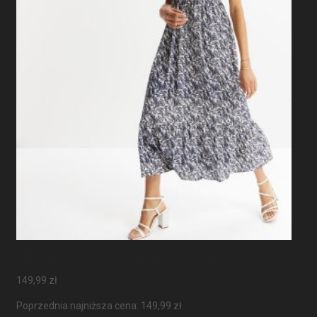
Sukienka Maxi Z Rękawami Motylkowymi
149,99
zł
Poprzednia najniższa cena:
149,99
zł
.