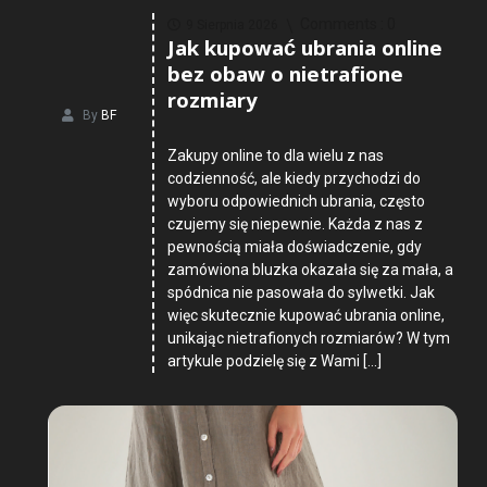
Comments :
0
9 Sierpnia 2026
Jak kupować ubrania online
bez obaw o nietrafione
rozmiary
By
BF
Zakupy online to dla wielu z nas
codzienność, ale kiedy przychodzi do
wyboru odpowiednich ubrania, często
czujemy się niepewnie. Każda z nas z
pewnością miała doświadczenie, gdy
zamówiona bluzka okazała się za mała, a
spódnica nie pasowała do sylwetki. Jak
więc skutecznie kupować ubrania online,
unikając nietrafionych rozmiarów? W tym
artykule podzielę się z Wami […]